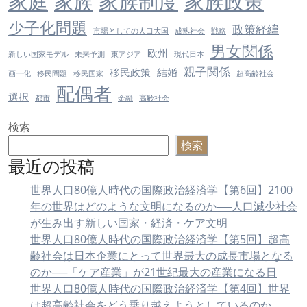
家庭
家族制度
家族政策
家族
少子化問題
政策経緯
市場としての人口大国
成熟社会
戦略
男女関係
欧州
新しい国家モデル
未来予測
東アジア
現代日本
親子関係
移民政策
結婚
画一化
移民問題
移民国家
超高齢社会
配偶者
選択
都市
金融
高齢社会
検索
検索
最近の投稿
世界人口80億人時代の国際政治経済学【第6回】2100
年の世界はどのような文明になるのか──人口減少社会
が生み出す新しい国家・経済・ケア文明
世界人口80億人時代の国際政治経済学【第5回】超高
齢社会は日本企業にとって世界最大の成長市場となる
のか──「ケア産業」が21世紀最大の産業になる日
世界人口80億人時代の国際政治経済学【第4回】世界
は超高齢社会をどう乗り越えようとしているのか