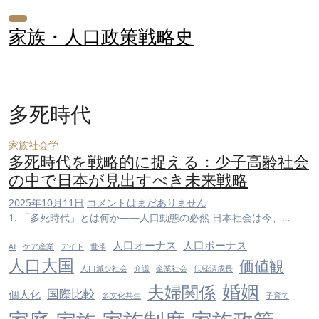
内
容
家族・人口政策戦略史
を
ス
キ
ッ
多死時代
プ
家族社会学
多死時代を戦略的に捉える：少子高齢社会
の中で日本が見出すべき未来戦略
2025年10月11日
コメントはまだありません
1. 「多死時代」とは何か――人口動態の必然 日本社会は今、…
人口オーナス
人口ボーナス
AI
ケア産業
デイト
世帯
人口大国
価値観
人口減少社会
介護
企業社会
低経済成長
婚姻
夫婦関係
国際比較
個人化
多文化共生
子育て