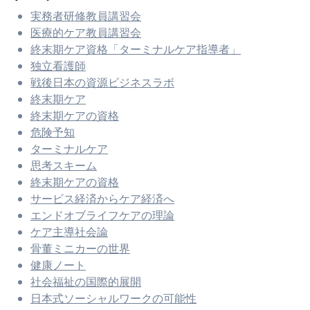
実務者研修教員講習会
医療的ケア教員講習会
終末期ケア資格「ターミナルケア指導者」
独立看護師
戦後日本の資源ビジネスラボ
終末期ケア
終末期ケアの資格
危険予知
ターミナルケア
思考スキーム
終末期ケアの資格
サービス経済からケア経済へ
エンドオブライフケアの理論
ケア主導社会論
骨董ミニカーの世界
健康ノート
社会福祉の国際的展開
日本式ソーシャルワークの可能性