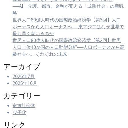
──AI、介護、都市、金融が変える「成熟社会」の新戦
略
世界人口80億人時代の国際政治経済学【第3回】人口
ボーナスから人口オーナスへ──東アジアはなぜ世界で
最も早く老いるのか
世界人口80億人時代の国際政治経済学【第2回】世界
人口上位10か国の人口動態分析──人口ボーナスから高
齢社会へ、それぞれの未来
アーカイブ
2026年7月
2025年10月
カテゴリー
家族社会学
少子化
リンク