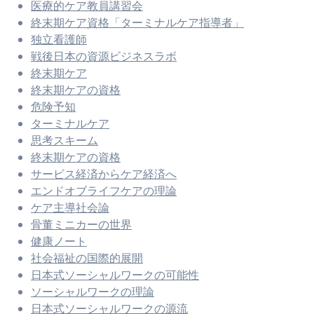
医療的ケア教員講習会
終末期ケア資格「ターミナルケア指導者」
独立看護師
戦後日本の資源ビジネスラボ
終末期ケア
終末期ケアの資格
危険予知
ターミナルケア
思考スキーム
終末期ケアの資格
サービス経済からケア経済へ
エンドオブライフケアの理論
ケア主導社会論
骨董ミニカーの世界
健康ノート
社会福祉の国際的展開
日本式ソーシャルワークの可能性
ソーシャルワークの理論
日本式ソーシャルワークの源流