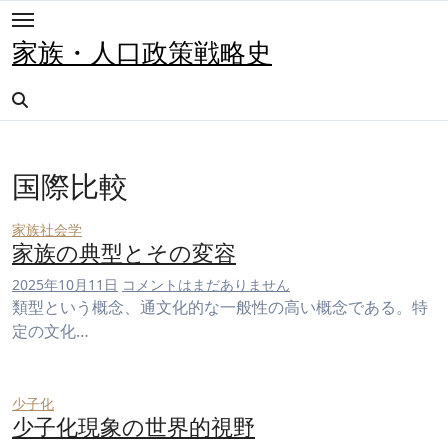
内
容
家族・人口政策戦略史
を
ス
キ
ッ
プ
国際比較
家族社会学
家族の典型とその変容
2025年10月11日
コメントはまだありません
類型という概念、通文化的な一般性の高い概念である。特
定の文化…
少子化
少子化現象の世界的視野