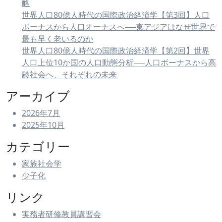
略
世界人口80億人時代の国際政治経済学【第3回】人口
ボーナスから人口オーナスへ──東アジアはなぜ世界で
最も早く老いるのか
世界人口80億人時代の国際政治経済学【第2回】世界
人口上位10か国の人口動態分析──人口ボーナスから高
齢社会へ、それぞれの未来
アーカイブ
2026年7月
2025年10月
カテゴリー
家族社会学
少子化
リンク
実務者研修教員講習会