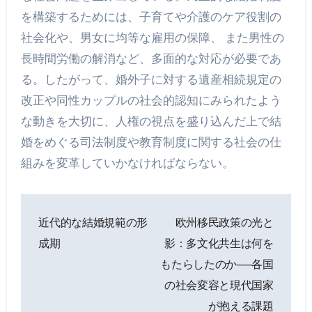
を構築するためには、子育てや介護のケア役割の
社会化や、男女に均等な雇用の保障、 また男性の
長時間労働の解消など、多面的な対応が必要であ
る。したがって、婚外子に対する遺産相続規定の
改正や同性カップルの社会的認知にみられたよう
な動きを大切に、人権の視点を盛り込んだ上で結
婚をめぐる司法制度や教育制度に関する社会の仕
組みを変革していかなければならない。
投
近代的な結婚規範の形
欧州移民政策の光と
稿
成期
影：多文化共生は何を
ナ
もたらしたのか──各国
の社会変容と現代国家
ビ
が抱える課題