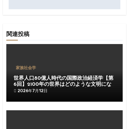
ゲ
ー
シ
関連投稿
ョ
ン
家族社会学
世界人口80億人時代の国際政治経済学【第
6回】2100年の世界はどのような文明にな
るのか──人口減少社会が生み出す新しい国
2026年7月12日
家・経済・ケア文明