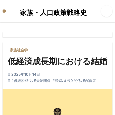
内
容
家族・人口政策戦略史
を
ス
キ
ッ
プ
家族社会学
低経済成長期における結婚
2025年10月14日
#低経済成長
,
#夫婦関係
,
#婚姻
,
#男女関係
,
#配偶者