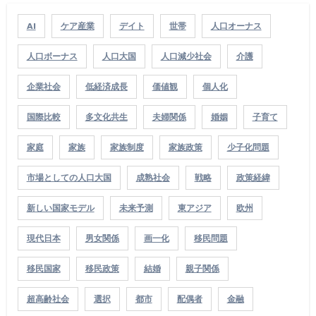
AI
ケア産業
デイト
世帯
人口オーナス
人口ボーナス
人口大国
人口減少社会
介護
企業社会
低経済成長
価値観
個人化
国際比較
多文化共生
夫婦関係
婚姻
子育て
家庭
家族
家族制度
家族政策
少子化問題
市場としての人口大国
成熟社会
戦略
政策経緯
新しい国家モデル
未来予測
東アジア
欧州
現代日本
男女関係
画一化
移民問題
移民国家
移民政策
結婚
親子関係
超高齢社会
選択
都市
配偶者
金融