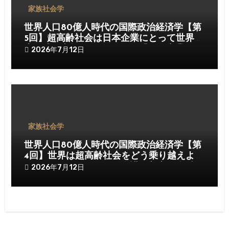
家族社会学
世界人口80億人時代の国際政治経済学【第
5回】超高齢社会は日本企業にとって世界最
大の成長市場となるのか──「ケア産業」が
2026年7月12日
21世紀最大の産業になる日
家族社会学
世界人口80億人時代の国際政治経済学【第
4回】世界は超高齢社会をどう乗り越えよう
としているのか──AI、介護、都市、金融が
2026年7月12日
変える「成熟社会」の新戦略