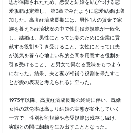
思が保障されたため、恋愛と結婚を結びつける恋
愛規範は定着し、 第3章でみたように恋愛結婚は増
加した。高度経済成長期には、男性1人の賃金で家
族を養える経済状況の中で性別役割規範が一般化
し、結婚は、男性にとっては妻のために企業に貢
献する役割を引き受けること、女性にとっては夫
が英気を養う心地よい私的空間を用意する役割を
引き受けること、 と男女で異なる意味をもつよう
になった。結果、夫と妻が相補う役割を果たすこ
とが愛の表現と考えられるに至った。
1975年以降、高度経済成長期の終焉に伴い、既婚
女性の就労率は高まり結婚の実態が変化していく
一方で、性別役割規範や恋愛規範は残存し続け、
実態との間に齟齬を生み出すこととなった。