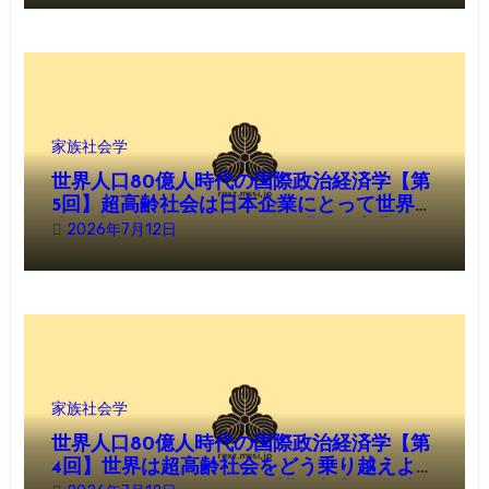
家族社会学
世界人口80億人時代の国際政治経済学【第
5回】超高齢社会は日本企業にとって世界最
大の成長市場となるのか──「ケア産業」が
2026年7月12日
21世紀最大の産業になる日
家族社会学
世界人口80億人時代の国際政治経済学【第
4回】世界は超高齢社会をどう乗り越えよう