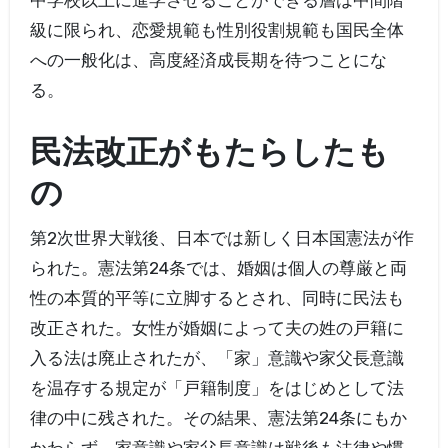
中学校以上に進学させることができる層は中間階
級に限られ、恋愛規範も性別役割規範も国民全体
への一般化は、高度経済成長期を待つことにな
る。
民法改正がもたらしたも
の
第2次世界大戦後、日本では新しく日本国憲法が作
られた。憲法第24条では、婚姻は個人の尊厳と両
性の本質的平等に立脚するとされ、同時に民法も
改正された。女性が婚姻によって夫の姓の戸籍に
入る法は廃止されたが、「家」意識や家父長意識
を温存する規定が「戸籍制度」をはじめとして法
律の中に残された。その結果、憲法第24条にもか