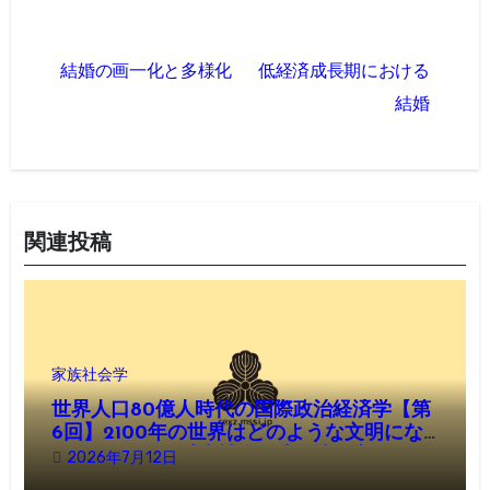
投
結婚の画一化と多様化
低経済成長期における
稿
結婚
ナ
ビ
ゲ
関連投稿
ー
シ
ョ
家族社会学
ン
世界人口80億人時代の国際政治経済学【第
6回】2100年の世界はどのような文明にな
るのか──人口減少社会が生み出す新しい国
2026年7月12日
家・経済・ケア文明