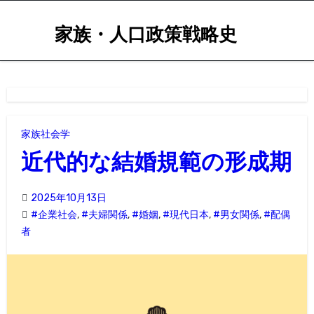
内
容
家族・人口政策戦略史
を
ス
キ
ッ
プ
家族社会学
近代的な結婚規範の形成期
2025年10月13日
#企業社会
,
#夫婦関係
,
#婚姻
,
#現代日本
,
#男女関係
,
#配偶
者