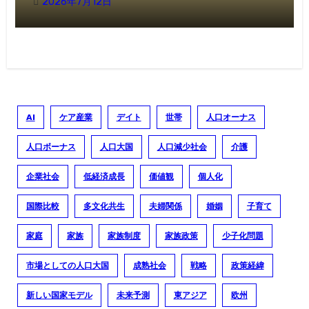
としているのか──AI、介護、都市、金融が
2026年7月12日
変える「成熟社会」の新戦略
AI
ケア産業
デイト
世帯
人口オーナス
人口ボーナス
人口大国
人口減少社会
介護
企業社会
低経済成長
価値観
個人化
国際比較
多文化共生
夫婦関係
婚姻
子育て
家庭
家族
家族制度
家族政策
少子化問題
市場としての人口大国
成熟社会
戦略
政策経緯
新しい国家モデル
未来予測
東アジア
欧州